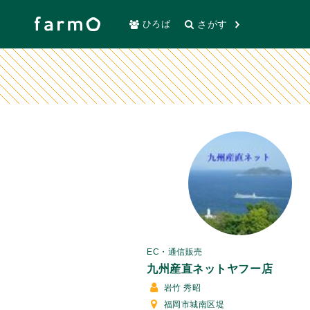
さがす
ひろば
EC・通信販売
九州産直ネットヤフー店
岩竹 秀昭
福岡市城南区堤