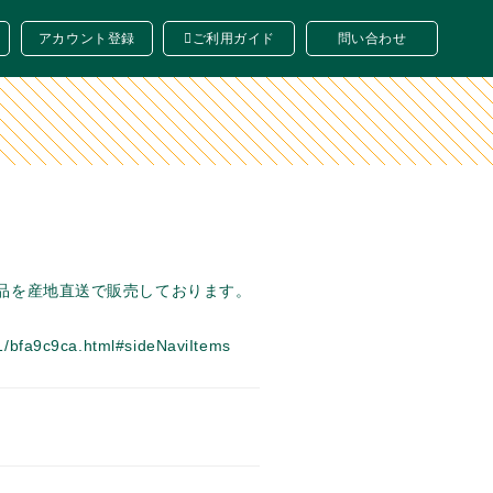
アカウント登録
ご利用ガイド
問い合わせ
品を産地直送で販売しております。
u1/bfa9c9ca.html#sideNaviItems