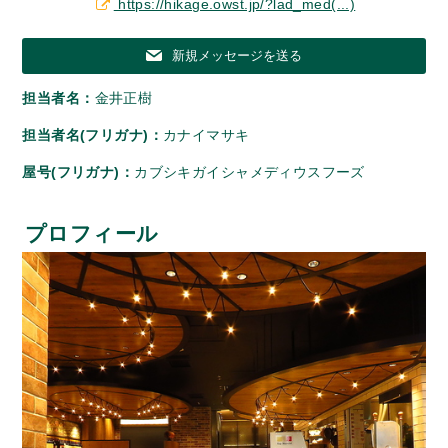
https://hikage.owst.jp/?lad_med(...)
新規メッセージを送る
担当者名：
金井正樹
担当者名(フリガナ)：
カナイマサキ
屋号(フリガナ)：
カブシキガイシャメディウスフーズ
プロフィール