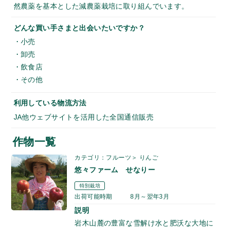
然農薬を基本とした減農薬栽培に取り組んでいます。
どんな買い手さまと出会いたいですか？
・小売
・卸売
・飲食店
・その他
利用している物流方法
JA他ウェブサイトを活用した全国通信販売
作物一覧
カテゴリ：フルーツ＞ りんご
悠々ファーム せなりー
特別栽培
出荷可能時期
8月～翌年3月
説明
岩木山麓の豊富な雪解け水と肥沃な大地に