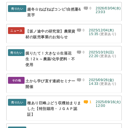
0
2026/03/04(水)
売りたい
越冬☆ねばねばコンビ!自然薯&
23:03
里芋
0
2025/12/04(木)
ニュース
【坂ノ途中の研究室】農業資
15:35
(更新あり)
材の販売事業のお知らせ
0
2025/10/19(日)
売りたい
掘りたて！大きな☆生落花
22:20
(更新あり)
生！2ｋ～農薬/化学肥料・不
使用
0
2025/09/26(金)
その他
土から学び直す連続セミナー
14:33
(更新あり)
開催
1
2025/09/16(火)
売りたい
種あり巨峰ぶどう収穫始まりま
12:00
した【特別栽培・ＪＧＡＰ認
証】