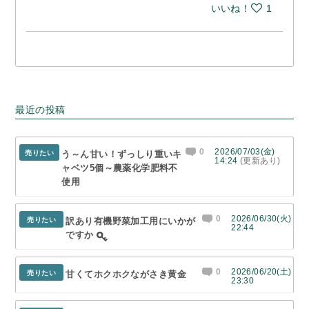
いいね！
1
最近の投稿
0
2026/07/03(金)
売りたい
う～ん甘い！ずっしり重いキ
14:24
(更新あり)
ャベツ5個～農薬化学肥料不
使用
0
2026/06/30(火)
売りたい
訳あり有機野菜加工用にいかが
22:44
ですか
0
2026/06/20(土)
売りたい
甘くてホクホクながさき黄金
23:30