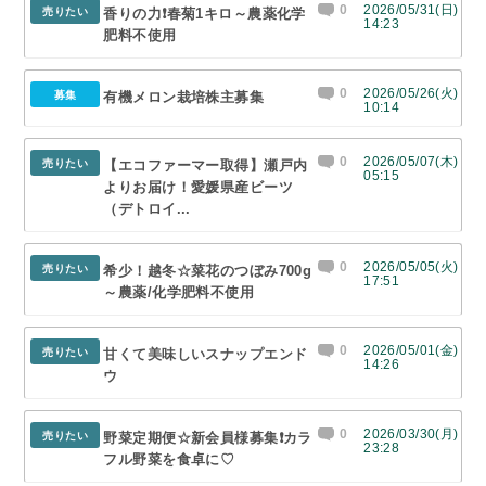
0
2026/05/31(日)
売りたい
香りの力❗春菊1キロ～農薬化学
14:23
肥料不使用
0
2026/05/26(火)
募集
有機メロン栽培株主募集
10:14
0
2026/05/07(木)
売りたい
【エコファーマー取得】瀬戸内
05:15
よりお届け！愛媛県産ビーツ
（デトロイ...
0
2026/05/05(火)
売りたい
希少！越冬☆菜花のつぼみ700g
17:51
～農薬/化学肥料不使用
0
2026/05/01(金)
売りたい
甘くて美味しいスナップエンド
14:26
ウ
0
2026/03/30(月)
売りたい
野菜定期便☆新会員様募集❗カラ
23:28
フル野菜を食卓に♡