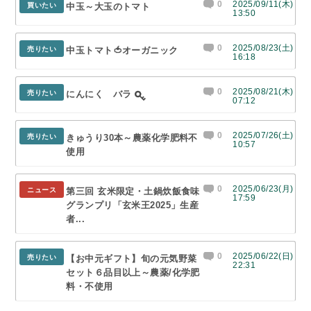
0
2025/09/11(木)
買いたい
中玉～大玉のトマト
13:50
0
2025/08/23(土)
売りたい
中玉トマト🍅オーガニック
16:18
0
2025/08/21(木)
売りたい
にんにく バラ
07:12
0
2025/07/26(土)
売りたい
きゅうり30本～農薬化学肥料不
10:57
使用
0
2025/06/23(月)
ニュース
第三回 玄米限定・土鍋炊飯食味
17:59
グランプリ「玄米王2025」生産
者...
0
2025/06/22(日)
売りたい
【お中元ギフト】旬の元気野菜
22:31
セット６品目以上～農薬/化学肥
料・不使用