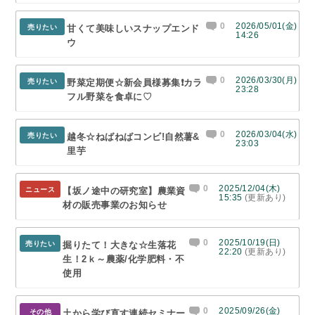
0
2026/05/01(金)
売りたい
甘くて美味しいスナップエンド
14:26
ウ
0
2026/03/30(月)
売りたい
野菜定期便☆新会員様募集❗カラ
23:28
フル野菜を食卓に♡
0
2026/03/04(水)
売りたい
越冬☆ねばねばコンビ!自然薯&
23:03
里芋
0
2025/12/04(木)
ニュース
【坂ノ途中の研究室】農業資
15:35
(更新あり)
材の販売事業のお知らせ
0
2025/10/19(日)
売りたい
掘りたて！大きな☆生落花
22:20
(更新あり)
生！2ｋ～農薬/化学肥料・不
使用
0
2025/09/26(金)
その他
土から学び直す連続セミナー