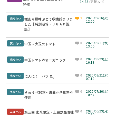
14:33
(更新あり)
開催
1
2025/09/16(火)
売りたい
種あり巨峰ぶどう収穫始まりま
12:00
した【特別栽培・ＪＧＡＰ認
証】
0
2025/09/11(木)
買いたい
中玉～大玉のトマト
13:50
0
2025/08/23(土)
売りたい
中玉トマト🍅オーガニック
16:18
0
2025/08/21(木)
売りたい
にんにく バラ
07:12
0
2025/07/26(土)
売りたい
きゅうり30本～農薬化学肥料不
10:57
使用
0
2025/06/23(月)
ニュース
第三回 玄米限定・土鍋炊飯食味
17:59