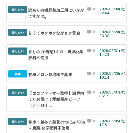
0
2026/06/30(火)
売りたい
訳あり有機野菜加工用にいかが
22:44
ですか
0
2026/06/20(土)
売りたい
甘くてホクホクながさき黄金
23:30
0
2026/05/31(日)
売りたい
香りの力❗春菊1キロ～農薬化学
14:23
肥料不使用
0
2026/05/26(火)
募集
有機メロン栽培株主募集
10:14
0
2026/05/07(木)
売りたい
【エコファーマー取得】瀬戸内
05:15
よりお届け！愛媛県産ビーツ
（デトロイ...
0
2026/05/05(火)
売りたい
希少！越冬☆菜花のつぼみ700g
17:51
～農薬/化学肥料不使用