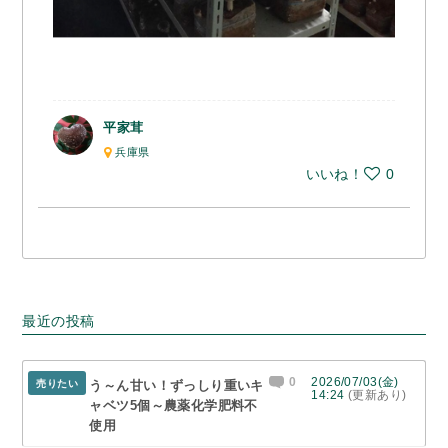
平家茸
兵庫県
いいね！
0
最近の投稿
0
2026/07/03(金)
売りたい
う～ん甘い！ずっしり重いキ
14:24
(更新あり)
ャベツ5個～農薬化学肥料不
使用