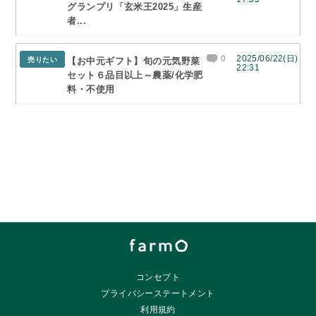
グランプリ「玄米王2025」生産
者...
0
2025/06/22(日)
売りたい
【お中元ギフト】旬の元気野菜
22:31
セット６品目以上～農薬/化学肥
料・不使用
コンセプト
プライバシーステートメント
利用規約