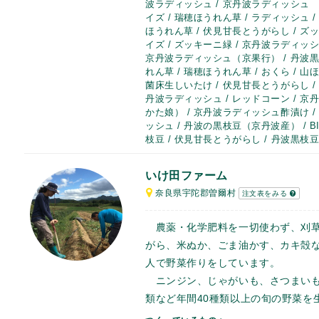
波ラディッシュ / 京丹波ラディッシュ 
イズ / 瑞穂ほうれん草 / ラディッシュ /
ほうれん草 / 伏見甘長とうがらし / ズ
イズ / ズッキーニ緑 / 京丹波ラディッシュ
京丹波ラディッシュ（京果行） / 丹波黒枝豆
れん草 / 瑞穂ほうれん草 / おくら / 山
菌床生しいたけ / 伏見甘長とうがらし / 
丹波ラディッシュ / レッドコーン / 京丹
かた娘） / 京丹波ラディッシュ酢漬け / 
ッシュ / 丹波の黒枝豆（京丹波産） / B
枝豆 / 伏見甘長とうがらし / 丹波黒枝
いけ田ファーム
奈良県宇陀郡曽爾村
注文表をみる
農薬・化学肥料を一切使わず、刈草
がら、米ぬか、ごま油かす、カキ殻
人で野菜作りをしています。
ニンジン、じゃがいも、さつまいも
類など年間40種類以上の旬の野菜を