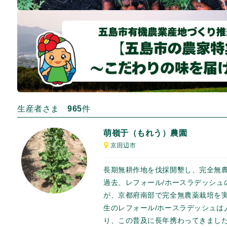
生産者さま
965
件
萌嶺于（もれう）農園
京田辺市
長期無耕作地を伐採開墾し、完全無
過去、レフォール/ホースラデッシュ
が、京都府南部で完全無農薬栽培を
生のレフォール/ホースラデッシュは
り、この普及に長年携わってきまし