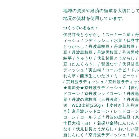
地域の資源や経済の循環を大切にし
地元の資材を使用しています。
つくっているもの：
伏見甘長とうがらし / ズッキーニ緑 / 丹
ィッシュ / ラディッシュ / 水菜 / 伏見
とうがらし / 丹波黒枝豆 / 丹波黒枝豆 
豆 / 丹波黒枝豆 / 丹波黒枝豆 / 丹波黒枝
納芋 / きゅうり / 伏見甘長とうがらし /
豆（たんくろう） / 賀茂なす / 伏見甘長
ディッシュ / 実山椒 / コールラビ / 
れん草 / 菌床生しいたけ / ミニビーツ /
/ 京丹波ラディッシュ / 京丹波ラディッ
★追加分★京丹波ラディッシュ / 【皮付
ドコーン / 京丹波レッドコーン / 丹波黒枝
菜 / 丹波の黒枝豆（京丹波産） / 丹波黒
送 WEB出荷)250g / 【皮付き】京丹
き】京丹波レッドコーン / レッドコーン(
コーン / コールラビ / 丹波の黒枝豆（京
十日大根（白） / 若採り金時にんじん / 
なす / 伏見甘長とうがらし / おいしい醤
新にんにく / 京丹波ラディッシュ / 新にん