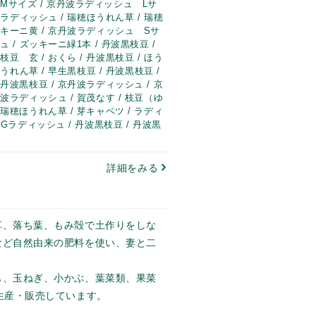
Mサイズ / 京丹波ラディッシュ Lサ
 ラディッシュ / 瑞穂ほうれん草 / 瑞穂
ッキーニ黄 / 京丹波ラディッシュ Sサ
 / ズッキーニ緑1本 / 丹波黒枝豆 /
 玄 / おくら / 丹波黒枝豆 / ほう
ほうれん草 / 早生黒枝豆 / 丹波黒枝豆 /
丹波黒枝豆 / 京丹波ラディッシュ / 京
波ラディッシュ / 賀茂なす / 枝豆（ゆ
瑞穂ほうれん草 / 芽キャベツ / ラディ
IGラディッシュ / 丹波黒枝豆 / 丹波黒
豆
詳細をみる
、落ち葉、もみ殻で土作りをしな
など自然由来の肥料を使い、妻と二
、玉ねぎ、小かぶ、葉菜類、果菜
生産・販売しています。