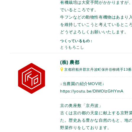
有機栽培は大変手間がかかりますが
でいるところです。
牛フンなどの動物性有機物はあまり
を維持していこうと考えているとこ
どうぞよろしくお願いいたします。
つくっているもの：
とうもろこし
(株) 農都
京都府船井郡京丹波町保井谷柳縄手13
↓当農園の紹介MOVIE↓
https://youtu.be/DlMOlzGHYmA
京の奥座敷「京丹波」
古くは京の都の天皇に献上する京野
た。歴史ある豊かな自然のもと、地
野菜作りをしております。