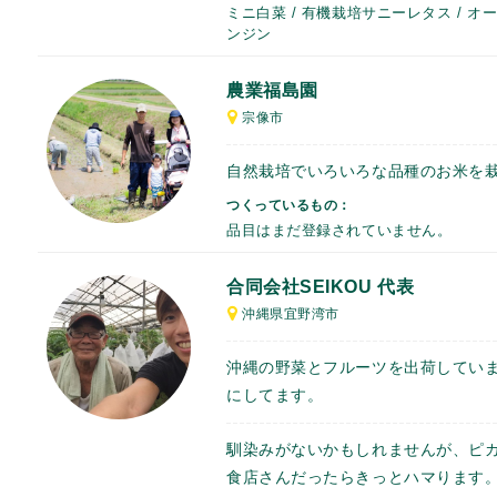
ミニ白菜 / 有機栽培サニーレタス / オ
ンジン
農業福島園
宗像市
自然栽培でいろいろな品種のお米を
つくっているもの：
品目はまだ登録されていません。
合同会社SEIKOU 代表
沖縄県宜野湾市
沖縄の野菜とフルーツを出荷してい
にしてます。
馴染みがないかもしれませんが、ピ
食店さんだったらきっとハマります