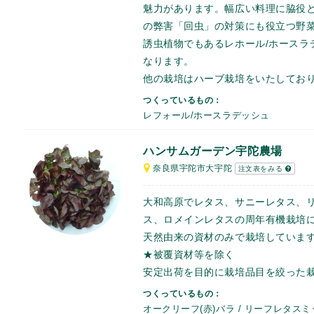
魅力があります。幅広い料理に脇役
の弊害「回虫」の対策にも役立つ野
誘虫植物でもあるレホール/ホースラ
なります。
他の栽培はハーブ栽培をいたしてお
つくっているもの：
レフォール/ホースラデッシュ
ハンサムガーデン宇陀農場
奈良県宇陀市大宇陀
注文表をみる
大和高原でレタス、サニーレタス、
ス、ロメインレタスの周年有機栽培
天然由来の資材のみで栽培していま
★被覆資材等を除く
安定出荷を目的に栽培品目を絞った
つくっているもの：
オークリーフ(赤)バラ / リーフレタスミッ