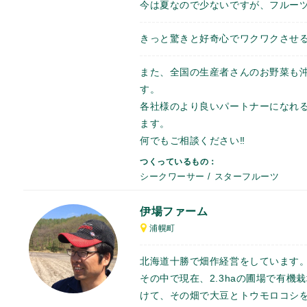
今は夏なので少ないですが、フルー
きっと驚きと好奇心でワクワクさせ
また、全国の生産者さんのお野菜も
す。
各社様のより良いパートナーになれ
ます。
何でもご相談ください‼︎
つくっているもの：
シークワーサー / スターフルーツ
伊場ファーム
浦幌町
北海道十勝で畑作経営をしています
その中で現在、2.3haの圃場で有機
けて、その畑で大豆とトウモロコシ