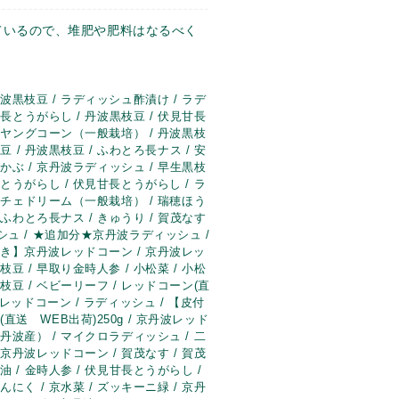
ているので、堆肥や肥料はなるべく
波黒枝豆 / ラディッシュ酢漬け / ラデ
甘長とうがらし / 丹波黒枝豆 / 伏見甘長
/ ヤングコーン（一般栽培） / 丹波黒枝
豆 / 丹波黒枝豆 / ふわとろ長ナス / 安
 かぶ / 京丹波ラディッシュ / 早生黒枝
とうがらし / 伏見甘長とうがらし / ラ
ドルチェドリーム（一般栽培） / 瑞穂ほう
 ふわとろ長ナス / きゅうり / 賀茂なす
シュ / ★追加分★京丹波ラディッシュ /
き】京丹波レッドコーン / 京丹波レッ
豆 / 早取り金時人参 / 小松菜 / 小松
枝豆 / ベビーリーフ / レッドコーン(直
波レッドコーン / ラディッシュ / 【皮付
直送 WEB出荷)250g / 京丹波レッド
丹波産） / マイクロラディッシュ / 二
京丹波レッドコーン / 賀茂なす / 賀茂
油 / 金時人参 / 伏見甘長とうがらし /
にく / 京水菜 / ズッキーニ緑 / 京丹